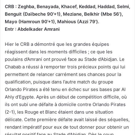
CRB : Zeghba, Benayada, Khacef, Keddad, Haddad, Selmi,
Benguit (Daïbeche 90’+1), Meziane, Belkhir (Mbe 56’),
Mayo (Hamroun 90’+1), Mahious (Azzi 79’).
Entr : Abdelkader Amrani
Hier le CRB a démontré que les grandes équipes
réagissent dans les moments difficiles ; ce que les
poulains d’Amrani ont prouvé face au Stade d’Abidjan. Le
Chabab a réussi à remporter trois précieux points qui lui
permettent de relancer carrément ses chances pour la
qualification, puisque dans l’autre match du groupe
Orlando Pirates a été tenu en échec sur ses bases par Al
Ahly d’Egypte. Après un début de compétition difficile, où
ils ont subi une défaite à domicile contre Orlando Pirates
(2-1), les Rouge et Blanc étaient dans une situation
délicate. Cette première défaite avait laissé des séquelles,
rendant impératif pour eux de tout donner pour obtenir un
résultat positif face au Stade d’Abidjan. Dès le coup