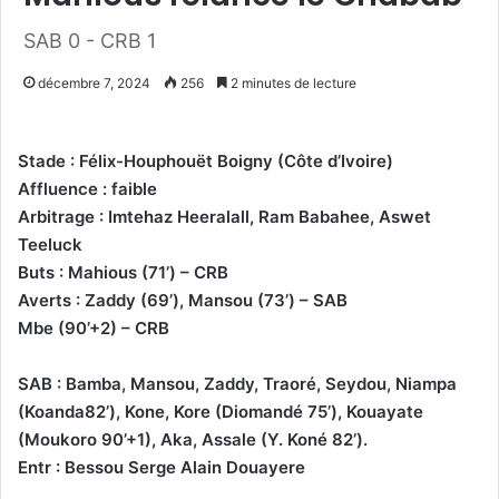
SAB 0 - CRB 1
décembre 7, 2024
256
2 minutes de lecture
Stade : Félix-Houphouët Boigny (Côte d’Ivoire)
Affluence : faible
Arbitrage : Imtehaz Heeralall, Ram Babahee, Aswet
Teeluck
Buts : Mahious (71’) – CRB
Averts : Zaddy (69’), Mansou (73’) – SAB
Mbe (90’+2) – CRB
SAB : Bamba, Mansou, Zaddy, Traoré, Seydou, Niampa
(Koanda82’), Kone, Kore (Diomandé 75’), Kouayate
(Moukoro 90’+1), Aka, Assale (Y. Koné 82’).
Entr : Bessou Serge Alain Douayere