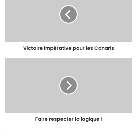
pour
les
Canaris
Victoire impérative pour les Canaris
Faire
respecter la
logique
!
Faire respecter la logique !