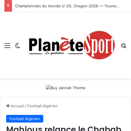
Championnats du monde U-20, Oregon-2026 — Younes Ayachi décroche la médaille d’or
Menu
Switch skin
R
Accueil
/
Football Algérien
Football Algérien
Mahious relance le Chabab