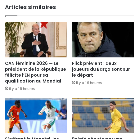
Articles similaires
CAN féminine 2026 — Le
Flick prévient : deux
président de la République
joueurs du Barça sont sur
félicite l’EN pour sa
le départ
qualification au Mondial
il y a 16 heures
il y a 15 heures
S’offrant le Mondial, les
Belaïd débute par une