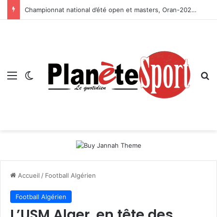
Championnat national d’été open et masters, Oran-2026 — Le CRB s’adjuge le titre
Menu
Switch skin
R
Accueil
/
Football Algérien
Football Algérien
L’USM Alger, en tête des