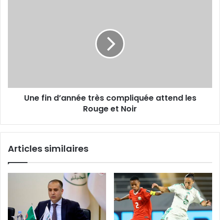
Une
fin
d’année
très
compliquée
attend
les
Rouge
et
Une fin d’année très compliquée attend les
Noir
Rouge et Noir
Articles similaires