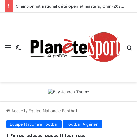
Championnat national d’été open et masters, Oran-2026 — Le CRB s’adjuge le titre
Menu
Switch skin
R
Accueil
/
Equipe Nationale Football
Equipe Nationale Football
Football Algérien