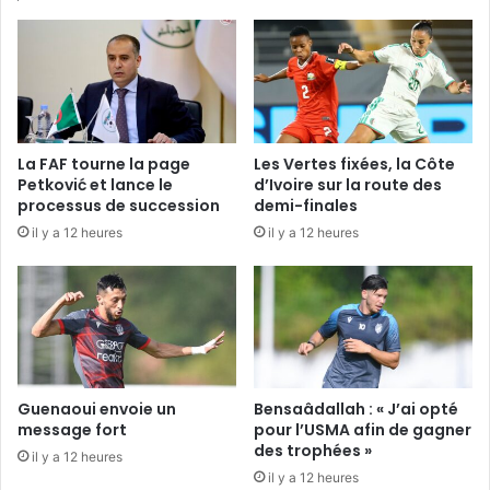
les
premiers
rôles
La FAF tourne la page
Les Vertes fixées, la Côte
Petković et lance le
d’Ivoire sur la route des
processus de succession
demi-finales
il y a 12 heures
il y a 12 heures
Guenaoui envoie un
Bensaâdallah : « J’ai opté
message fort
pour l’USMA afin de gagner
des trophées »
il y a 12 heures
il y a 12 heures