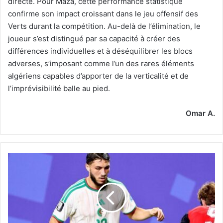
directe. Pour Maza, cette performance statistique
confirme son impact croissant dans le jeu offensif des
Verts durant la compétition. Au-delà de l’élimination, le
joueur s’est distingué par sa capacité à créer des
différences individuelles et à déséquilibrer les blocs
adverses, s’imposant comme l’un des rares éléments
algériens capables d’apporter de la verticalité et de
l’imprévisibilité balle au pied.
Omar A.
Hadjam
:
«
Nous
reviendrons
plus
forts