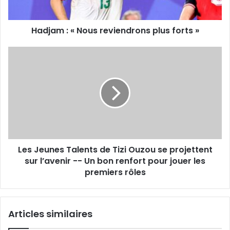
»
Hadjam : « Nous reviendrons plus forts »
Les
Jeunes
Talents
de
Tizi
Ouzou
se
projettent
sur
Les Jeunes Talents de Tizi Ouzou se projettent
l’avenir
-
sur l’avenir -- Un bon renfort pour jouer les
-
premiers rôles
Un
bon
renfort
Articles similaires
pour
jouer