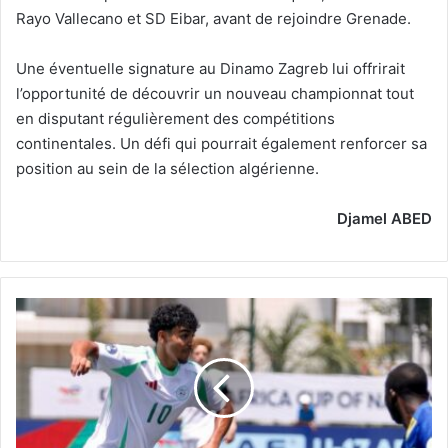
Rayo Vallecano et SD Eibar, avant de rejoindre Grenade.
Une éventuelle signature au Dinamo Zagreb lui offrirait
l’opportunité de découvrir un nouveau championnat tout
en disputant régulièrement des compétitions
continentales. Un défi qui pourrait également renforcer sa
position au sein de la sélection algérienne.
Djamel ABED
U-
17
Mondial-
2026 :
les
Verts
connaissent