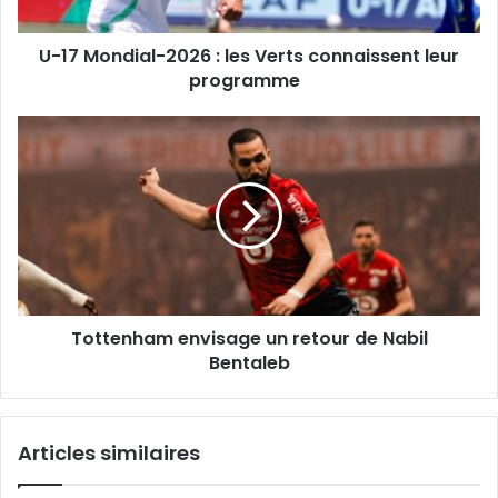
leur
programme
U-17 Mondial-2026 : les Verts connaissent leur
programme
Tottenham
envisage
un
retour
de
Nabil
Bentaleb
Tottenham envisage un retour de Nabil
Bentaleb
Articles similaires