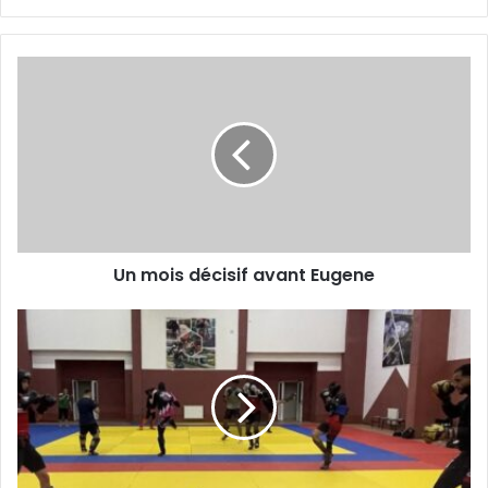
Un
mois
décisif
avant
Eugene
Un mois décisif avant Eugene
Stage
bénéfique
à
Constantine