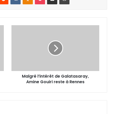
Malgré
l’intérêt
de
Galatasaray,
Amine
Gouiri
reste
à
Rennes
Malgré l’intérêt de Galatasaray,
Amine Gouiri reste à Rennes