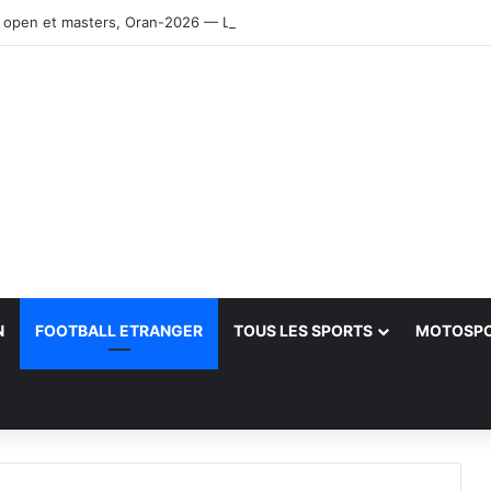
 open et masters, Oran-2026 — Le CRB s’adjuge le titre
N
FOOTBALL ETRANGER
TOUS LES SPORTS
MOTOSP
her