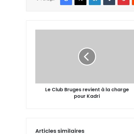
Le
Club
Bruges
revient
à
la
charge
pour
Kadri
Le Club Bruges revient à la charge
pour Kadri
Articles similaires