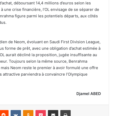
n d’achat, déboursant 14,4 millions d’euros selon les
à une crise financière, l’OL envisage de se séparer de
enrahma figure parmi les potentiels départs, aux côtés
dus.
oudien de Neom, évoluant en Saudi First Division League,
s forme de prêt, avec une obligation d’achat estimée à
’OL aurait décliné la proposition, jugée insuffisante au
oueur. Toujours selon la même source, Benrahma
, mais Neom reste le premier à avoir formulé une offre
us attractive parviendra à convaincre l’Olympique
Djamel ABED
nterest
Reddit
VKontakte
Odnoklassniki
Pocket
Partager par email
Imprimer