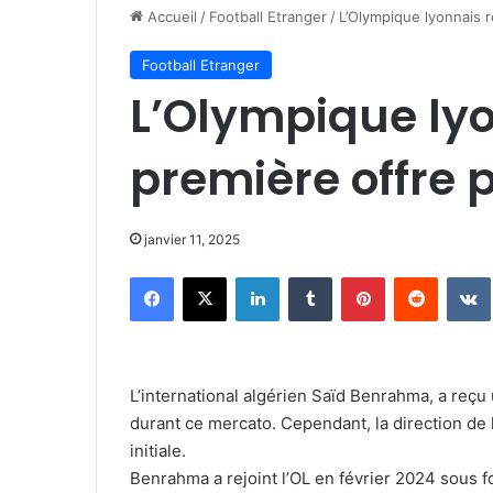
Accueil
/
Football Etranger
/
L’Olympique lyonnais 
Football Etranger
L’Olympique lyo
première offre
janvier 11, 2025
Facebook
X
Linkedin
Tumblr
Pinterest
Reddit
L’international algérien Saïd Benrahma, a reçu
durant ce mercato. Cependant, la direction de l
initiale.
Benrahma a rejoint l’OL en février 2024 sous 