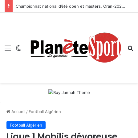
Championnat national d’été open et masters, Oran-2026 — Le CRB s’adjuge le titre
Menu
Switch skin
R
Accueil
/
Football Algérien
Football Algérien
Ligue 1 Mobilis dévoreuse