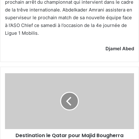
prochain arrêt du championnat qui intervient dans le cadre
de la trêve internationale. Abdelkader Amrani assistera en
superviseur le prochain match de sa nouvelle équipe face
à l’ASO Chlef ce samedi à l’occasion de la 4e journée de
Ligue 1 Mobilis.
Djamel Abed
Destination
le
Qatar
pour
Majid
Bougherra
Destination le Qatar pour Majid Bougherra