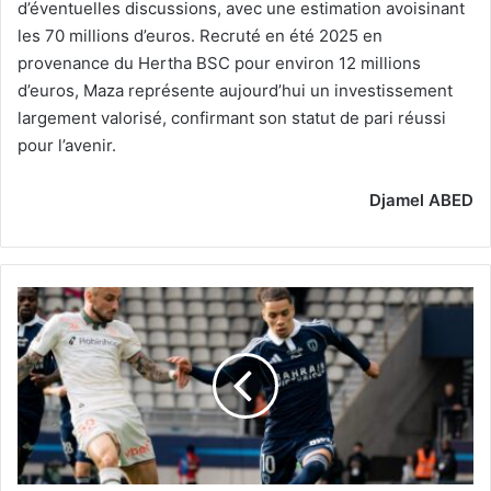
d’éventuelles discussions, avec une estimation avoisinant
les 70 millions d’euros. Recruté en été 2025 en
provenance du Hertha BSC pour environ 12 millions
d’euros, Maza représente aujourd’hui un investissement
largement valorisé, confirmant son statut de pari réussi
pour l’avenir.
Djamel ABED
Kebbal,
priorité
de
plusieurs
clubs
cet
été