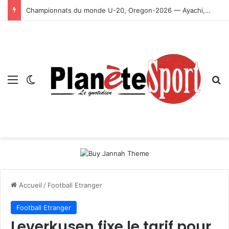
Championnats du monde U-20, Oregon-2026 — Ayachi, Dissa, Touahria et Ghezali en finale
Menu
Switch skin
R
Accueil
/
Football Etranger
Football Etranger
Leverkusen fixe le tarif pour