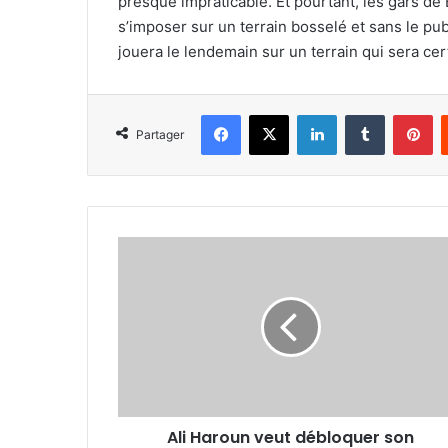
presque impraticable. Et pourtant, les gars d
s’imposer sur un terrain bosselé et sans le pub
jouera le lendemain sur un terrain qui sera ce
Facebook
X
Linkedin
Tumblr
Pi
Partager
Ali
Haroun
veut
débloquer
son
compteur
Ali Haroun veut débloquer son