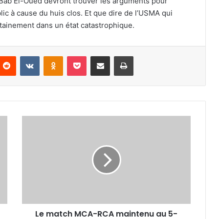
e Bab El-Oued devront trouver les arguments pour
lic à cause du huis clos. Et que dire de l’USMA qui
rtainement dans un état catastrophique.
nterest
Reddit
VKontakte
Odnoklassniki
Pocket
Partager par email
Imprimer
Le
match
MCA-
RCA
maintenu
au
5-
Juillet
à
Le match MCA-RCA maintenu au 5-
18