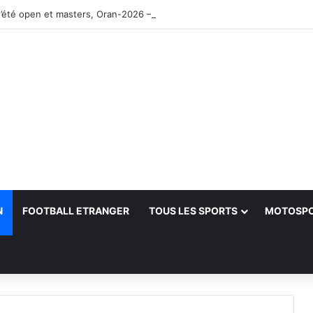
’été open et masters, Oran-2026 — Le CRB s’adjuge le titre
N
FOOTBALL ETRANGER
TOUS LES SPORTS
MOTOSP
her