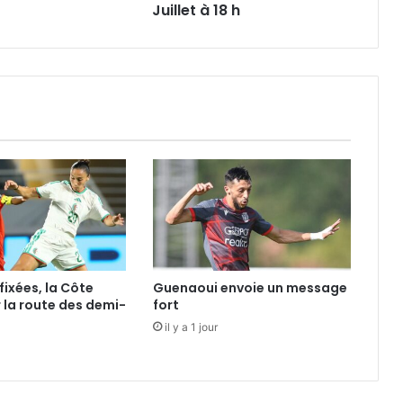
h
Juillet à 18 h
fixées, la Côte
Guenaoui envoie un message
r la route des demi-
fort
il y a 1 jour