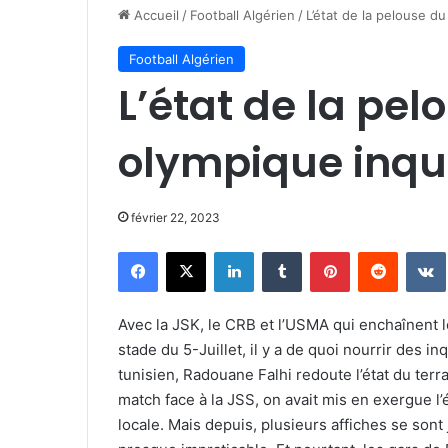
Accueil
/
Football Algérien
/
L’état de la pelouse d
Football Algérien
L’état de la pe
olympique inqu
février 22, 2023
Facebook
X
Linkedin
Tumblr
Pinterest
Reddit
Avec la JSK, le CRB et l’USMA qui enchaînent l
stade du 5-Juillet, il y a de quoi nourrir des 
tunisien, Radouane Falhi redoute l’état du terr
match face à la JSS, on avait mis en exergue l’é
locale. Mais depuis, plusieurs affiches se sont