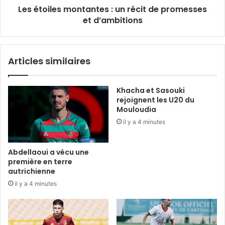
Les étoiles montantes : un récit de promesses
d’ambitions
et d’ambitions
Articles similaires
Khacha et Sasouki
rejoignent les U20 du
Mouloudia
il y a 4 minutes
Abdellaoui a vécu une
première en terre
autrichienne
il y a 4 minutes