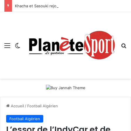
Khacha et Sasouki rejoignent les U20 du Mouloudia
Menu
Switch skin
R
Accueil
/
Football Algérien
Football Algérien
L’essor de l’IndyCar et de