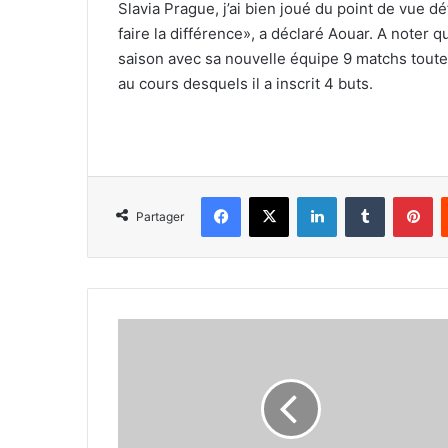
Slavia Prague, j’ai bien joué du point de vue déf
faire la différence», a déclaré Aouar. A noter 
saison avec sa nouvelle équipe 9 matchs toutes
au cours desquels il a inscrit 4 buts.
Facebook
X
Linkedin
Tumblr
Pi
Partager
Michael
Olise
préfère
l’Algérie