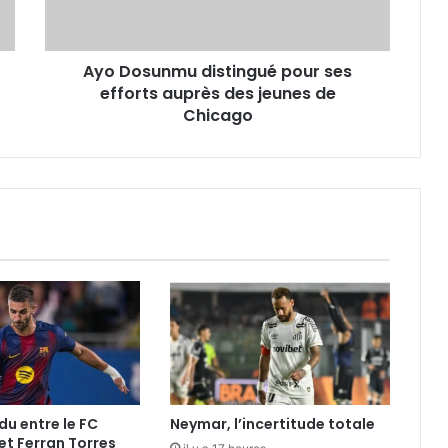
auprès
des
jeunes
Ayo Dosunmu distingué pour ses
de
Chicago
efforts auprès des jeunes de
Chicago
du entre le FC
Neymar, l’incertitude totale
et Ferran Torres