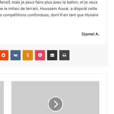
ensif, mais je peux faire plus avec le ballon, et je veux
que le milieu de terrain, Houssem Aouar, a disputé cette
 compétitions confondues, dont 6 en tant que titulaire
Djamel A.
nterest
Reddit
VKontakte
Odnoklassniki
Pocket
Partager par email
Imprimer
Ayo
Dosunmu
distingué
pour
ses
efforts