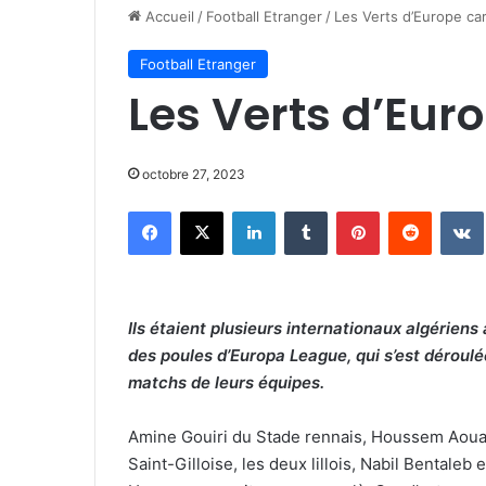
Accueil
/
Football Etranger
/
Les Verts d’Europe ca
Football Etranger
Les Verts d’Eur
octobre 27, 2023
Facebook
X
Linkedin
Tumblr
Pinterest
Reddit
Ils étaient plusieurs internationaux algériens
des poules d’Europa League, qui s’est déroulée
matchs de leurs équipes.
Amine Gouiri du Stade rennais, Houssem Aou
Saint-Gilloise, les deux lillois, Nabil Bental