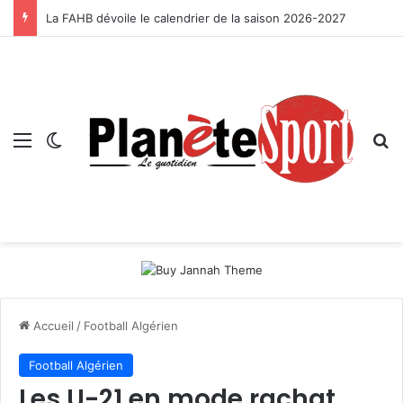
La FAHB dévoile le calendrier de la saison 2026-2027
Menu
Switch skin
R
Accueil
/
Football Algérien
Football Algérien
Les U-21 en mode rachat