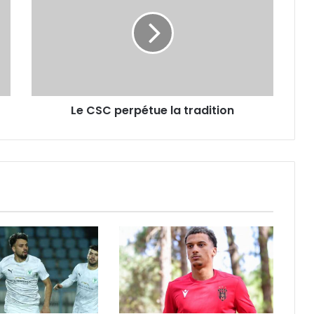
perpétue
la
tradition
Le CSC perpétue la tradition