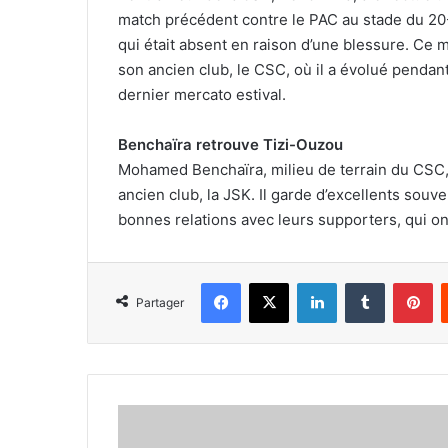
match précédent contre le PAC au stade du 20-Ao
qui était absent en raison d’une blessure. Ce
son ancien club, le CSC, où il a évolué pendant
dernier mercato estival.
Benchaïra retrouve Tizi-Ouzou
Mohamed Benchaïra, milieu de terrain du CSC, 
ancien club, la JSK. Il garde d’excellents souv
bonnes relations avec leurs supporters, qui o
Facebook
X
Linkedin
Tumblr
Pi
Partager
Madani
purge sa