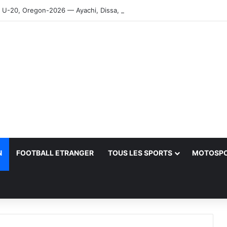
-20, Oregon-2026 — Ayachi, Dissa, Touahria et Ghezali en finale
N
FOOTBALL ETRANGER
TOUS LES SPORTS
MOTOSP
her