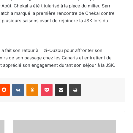
ût. Chekal a été titularisé à la place du milieu Sarr,
 match a marqué la première rencontre de Chekal contre
 plusieurs saisons avant de rejoindre la JSK lors du
a fait son retour à Tizi-Ouzou pour affronter son
enirs de son passage chez les Canaris et entretient de
nt apprécié son engagement durant son séjour à la JSK.
nterest
Reddit
VKontakte
Odnoklassniki
Pocket
Partager par email
Imprimer
Le
CSC