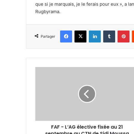
que si je marquais, je le ferais pour eux », a 
Rugbyrama.
Facebook
X
Linkedin
Tumblr
Pi
Partager
FAF
-
L’AG
élective
fixée
au
21
septembre
au
FAF - L’AG élective fixée au 21
CTN
de
septembre au CTN de Sidi Moussa