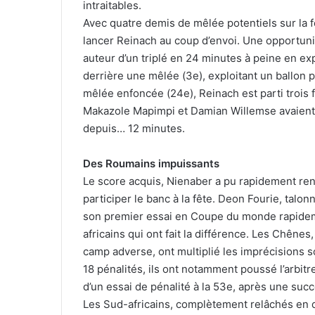
intraitables.
Avec quatre demis de mêlée potentiels sur la 
lancer Reinach au coup d’envoi. Une opportunité
auteur d’un triplé en 24 minutes à peine en ex
derrière une mêlée (3e), exploitant un ballon 
mêlée enfoncée (24e), Reinach est parti trois f
Makazole Mapimpi et Damian Willemse avaient d
depuis… 12 minutes.
Des Roumains impuissants
Le score acquis, Nienaber a pu rapidement ren
participer le banc à la fête. Deon Fourie, talon
son premier essai en Coupe du monde rapidem
africains qui ont fait la différence. Les Chênes
camp adverse, ont multiplié les imprécisions so
18 pénalités, ils ont notamment poussé l’arbitr
d’un essai de pénalité à la 53e, après une suc
Les Sud-africains, complètement relâchés en d