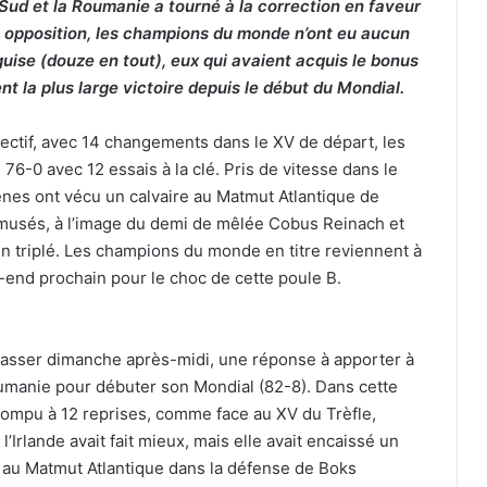
 Sud et la Roumanie a tourné à la correction en faveur
e opposition, les champions du monde n’ont eu aucun
guise (douze en tout), eux qui avaient acquis le bonus
ent la plus large victoire depuis le début du Mondial.
ectif, avec 14 changements dans le XV de départ, les
76-0 avec 12 essais à la clé. Pris de vitesse dans le
ênes ont vécu un calvaire au Matmut Atlantique de
usés, à l’image du demi de mêlée Cobus Reinach et
un triplé. Les champions du monde en titre reviennent à
ek-end prochain pour le choc de cette poule B.
passer dimanche après-midi, une réponse à apporter à
 Roumanie pour débuter son Mondial (82-8). Dans cette
rompu à 12 reprises, comme face au XV du Trèfle,
’Irlande avait fait mieux, mais elle avait encaissé un
 au Matmut Atlantique dans la défense de Boks