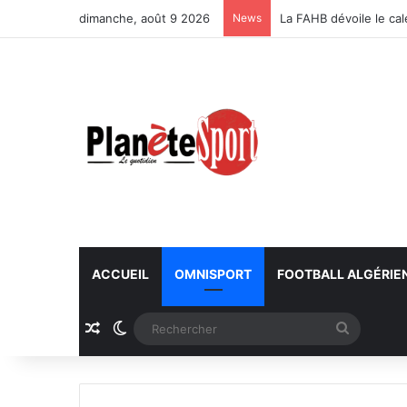
dimanche, août 9 2026
News
La FAHB dévoile le ca
ACCUEIL
OMNISPORT
FOOTBALL ALGÉRIE
Article Aléatoire
Switch skin
Recherc