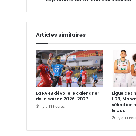
Sidi
Moussa
Articles similaires
La FAHB dévoile le calendrier
Ligue des 
de la saison 2026-2027
U23, Monas
sélection
il y a 11 heures
le pas
il y a 11 heu