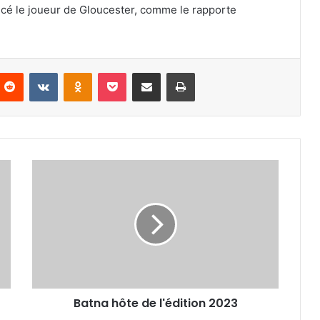
lancé le joueur de Gloucester, comme le rapporte
nterest
Reddit
VKontakte
Odnoklassniki
Pocket
Partager par email
Imprimer
Batna
hôte
de
l'édition
2023
Batna hôte de l'édition 2023