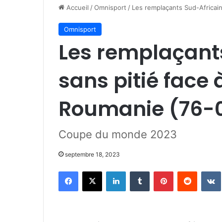
Accueil
/
Omnisport
/
Les remplaçants Sud-Africain
Omnisport
Les remplaçant
sans pitié face 
Roumanie (76-
Coupe du monde 2023
septembre 18, 2023
Facebook
X
Linkedin
Tumblr
Pinterest
Reddit