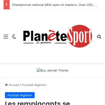
Championnat national d’été open et masters, Oran-2026 — Le CRB s’adjuge le titre
Menu
Switch skin
R
Accueil
/
Football Algérien
Football Algérien
Les remplaçants se