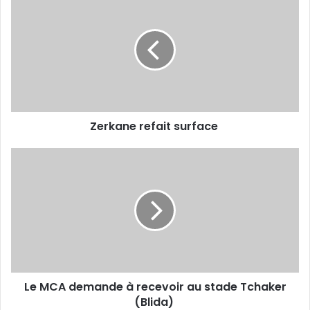
refait
surface
Zerkane refait surface
Le
MCA
demande
à
recevoir
au
stade
Tchaker
(Blida)
Le MCA demande à recevoir au stade Tchaker
(Blida)