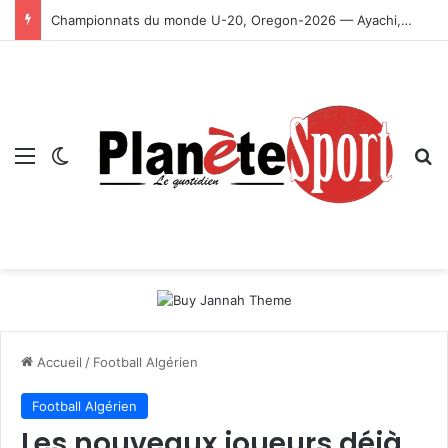
Championnats du monde U-20, Oregon-2026 — Ayachi, Dissa, Touahria et Ghezali en finale
Menu
Switch skin
R
Accueil
/
Football Algérien
Football Algérien
Les nouveaux joueurs déjà