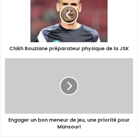
préparateur
physique
de
la
JSK
Chikh Bouziane préparateur physique de la JSK
Engager
un
bon
meneur
de
jeu,
une
priorité
pour
Engager un bon meneur de jeu, une priorité pour
Mansouri
Mansouri