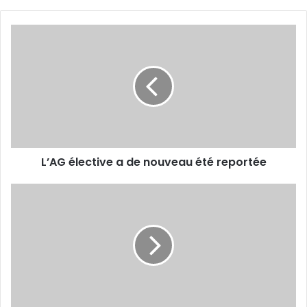
L’AG
élective
a
de
nouveau
été
reportée
L’AG élective a de nouveau été reportée
Victoire
obligatoire
pour
les
Belouizdadis