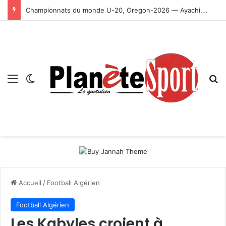
Championnats du monde U-20, Oregon-2026 — Ayachi, Dissa, Touahria et Ghezali en finale
Menu
Switch skin
R
Accueil
/
Football Algérien
Football Algérien
Les Kabyles croient à