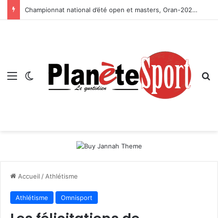
Championnat national d’été open et masters, Oran-2026 — Le CRB s’adjuge le titre
Menu
Switch skin
R
Accueil
/
Athlétisme
Athlétisme
Omnisport