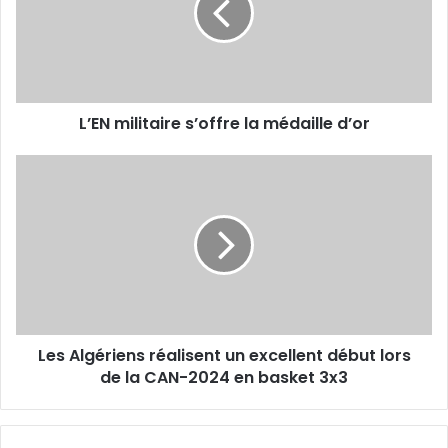
médaille
d’or
L’EN militaire s’offre la médaille d’or
Les
Algériens
réalisent
un
excellent
début
lors
de
la
Les Algériens réalisent un excellent début lors
CAN-
2024
de la CAN-2024 en basket 3x3
en
basket
3x3