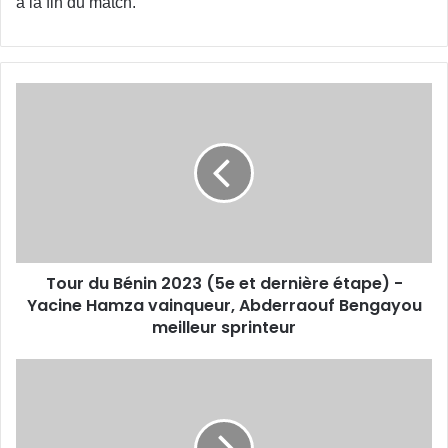
à la fin du match.
Tour
du
Bénin
2023
(5e
et
dernière
étape)
-
Tour du Bénin 2023 (5e et dernière étape) -
Yacine
Hamza
Yacine Hamza vainqueur, Abderraouf Bengayou
vainqueur,
meilleur sprinteur
Abderraouf
Bengayou
Forte
meilleur
prime
sprinteur
en
vue