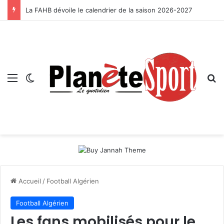
La FAHB dévoile le calendrier de la saison 2026-2027
Menu
Switch skin
R
Accueil
/
Football Algérien
Football Algérien
Les fans mobilisés pour le