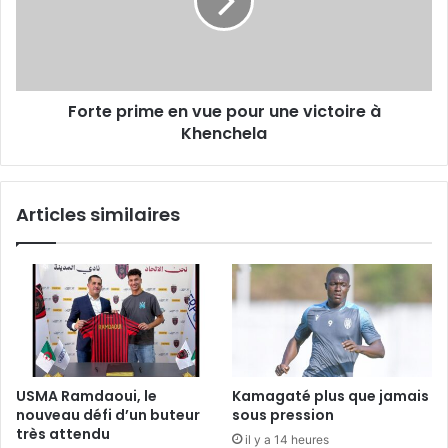
pour
une
victoire
à
Khenchela
Forte prime en vue pour une victoire à
Khenchela
Articles similaires
USMA Ramdaoui, le
Kamagaté plus que jamais
nouveau défi d’un buteur
sous pression
très attendu
il y a 14 heures