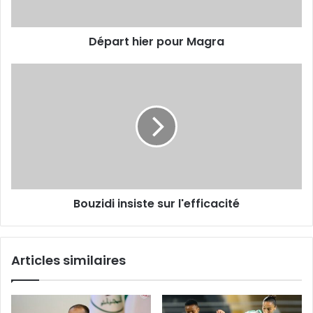
Départ hier pour Magra
Bouzidi
insiste
sur
l'efficacité
Bouzidi insiste sur l'efficacité
Articles similaires