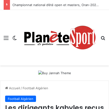
Championnat national d’été open et masters, Oran-2026 — Le CRB s’adjuge le titre
Menu
Switch skin
R
Accueil
/
Football Algérien
Football Algérien
Les dirigeants kabyles reçus