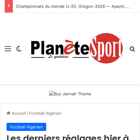
Championnats du monde U-20, Oregon-2026 — Ayachi, Dissa, Touahria et Ghezali en finale
Menu
Switch skin
R
Accueil
/
Football Algérien
Football Algérien
Les derniers réglages hier à