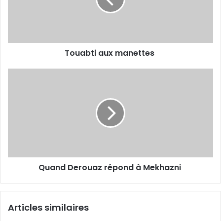
Touabti aux manettes
Quand
Derouaz
répond
à
Mekhazni
Quand Derouaz répond à Mekhazni
Articles similaires