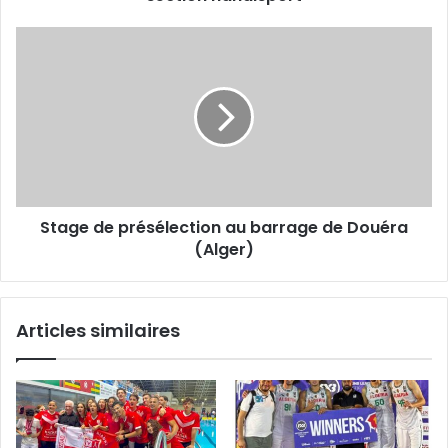
handisport
Stage
de
présélection
au
barrage
de
Douéra
(Alger)
Stage de présélection au barrage de Douéra
(Alger)
Articles similaires