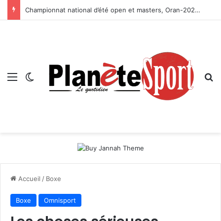
Championnat national d’été open et masters, Oran-2026 — Le CRB s’adjuge le titre
Menu
Switch skin
R
Accueil
/
Boxe
Boxe
Omnisport