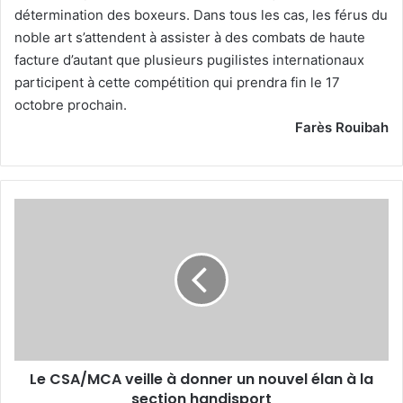
détermination des boxeurs. Dans tous les cas, les férus du
noble art s’attendent à assister à des combats de haute
facture d’autant que plusieurs pugilistes internationaux
participent à cette compétition qui prendra fin le 17
octobre prochain.
Farès Rouibah
Le
CSA/MCA
veille
à
donner
un
nouvel
élan
à
Le CSA/MCA veille à donner un nouvel élan à la
la
section
section handisport