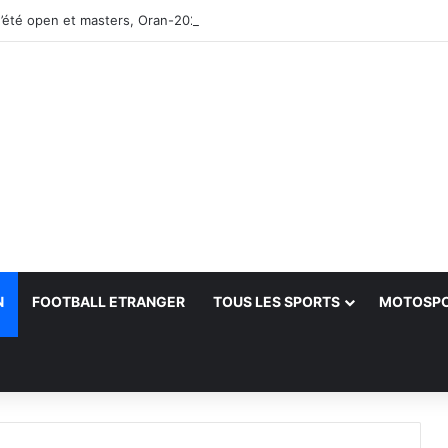
’été open et masters, Oran-2026 — Le CRB s’adjuge le titre
N
FOOTBALL ETRANGER
TOUS LES SPORTS
MOTOSP
her