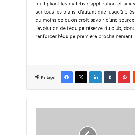
multipliant les matchs d’application et amic
sur tous les plans, d’autant que jusqu’à prés
du moins ce qu’on croit savoir d’une source 
l’évolution de l’équipe réserve du club, don
renforcer l’équipe première prochainement.
Facebook
X
Linkedin
Tumblr
Pi
Partager
Entraînement
même
après
le