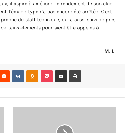
aux, il aspire à améliorer le rendement de son club
ent, l’équipe-type n’a pas encore été arrêtée. C’est
proche du staff technique, qui a aussi suivi de près
t certains éléments pourraient être appelés à
M. L.
nterest
Reddit
VKontakte
Odnoklassniki
Pocket
Partager par email
Imprimer
Hichem
Mokhtar
prêt
à