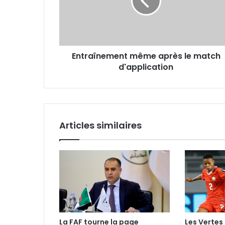
match
d'application
Entraînement même après le match
d'application
Articles similaires
La FAF tourne la page
Les Vertes 