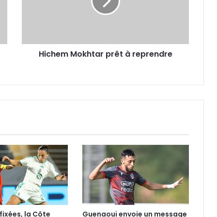
reprendre
Hichem Mokhtar prêt à reprendre
fixées, la Côte
Guenaoui envoie un message