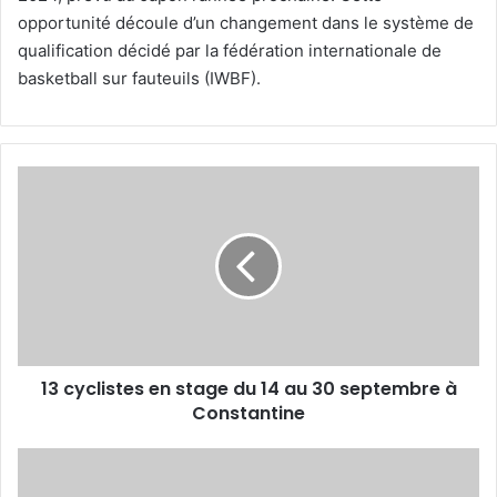
opportunité découle d’un changement dans le système de
qualification décidé par la fédération internationale de
basketball sur fauteuils (IWBF).
13
cyclistes
en
stage
du
14
au
30
septembre
13 cyclistes en stage du 14 au 30 septembre à
à
Constantine
Constantine
Fin
d'aventure