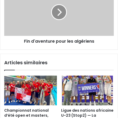
pour
les
algériens
Fin d'aventure pour les algériens
Articles similaires
Championnat national
Ligue des nations africaine
d’été open et masters,
U-23 (Stop2) — La