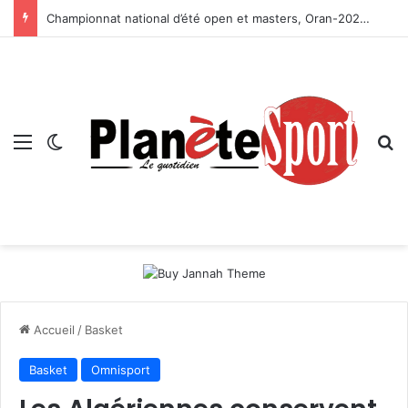
Championnat national d’été open et masters, Oran-2026 — Le CRB s’adjuge le titre
Menu
Switch skin
R
Accueil
/
Basket
Basket
Omnisport