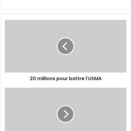
20
millions
pour
battre
l'USMA
20 millions pour battre l'USMA
Des
Canaris
sous
forte
pression !