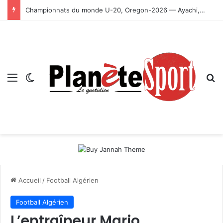
Championnats du monde U-20, Oregon-2026 — Ayachi, Dissa, Touahria et Ghezali en finale
Menu
Switch skin
R
Accueil
/
Football Algérien
Football Algérien
L’entraîneur Mario