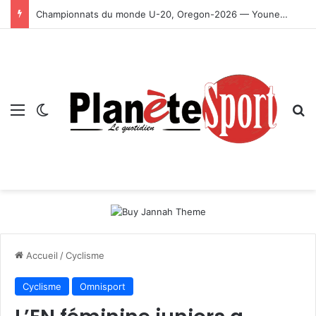
Championnats du monde U-20, Oregon-2026 — Younes Ayachi décroche la médaille d’or
Menu
Switch skin
R
Accueil
/
Cyclisme
Cyclisme
Omnisport