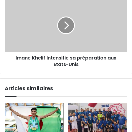
Imane
Khelif
Intensifie
sa
préparation
aux
Etats-
Unis
Imane Khelif Intensifie sa préparation aux
Etats-Unis
Articles similaires