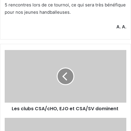
5 rencontres lors de ce tournoi, ce qui sera très bénéfique
pour nos jeunes handballeuses.
A. A.
Les
clubs
CSA/cHO, EJO
et
CSA/SV
dominent
Les clubs CSA/cHO, EJO et CSA/SV dominent
La
JSK