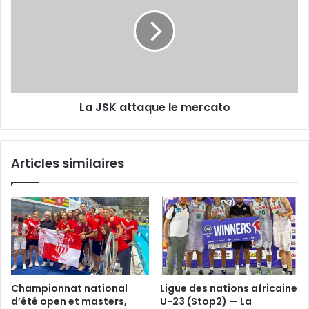
attaque
le
mercato
La JSK attaque le mercato
Articles similaires
Championnat national
Ligue des nations africaine
d’été open et masters,
U-23 (Stop2) — La