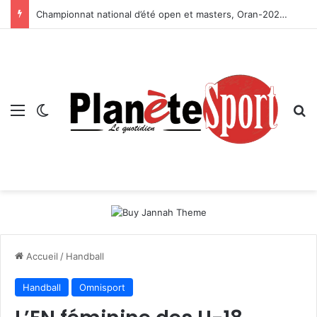
Championnat national d’été open et masters, Oran-2026 — Le CRB s’adjuge le titre
Menu
Switch skin
R
Accueil
/
Handball
Handball
Omnisport