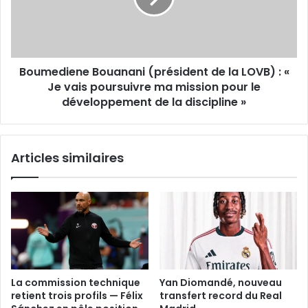
LOVB)
:
«
Je
Boumediene Bouanani (président de la LOVB) : «
vais
poursuivre
Je vais poursuivre ma mission pour le
ma
développement de la discipline »
mission
pour
le
Articles similaires
développement
de
la
discipline
»
La commission technique
Yan Diomandé, nouveau
retient trois profils — Félix
transfert record du Real