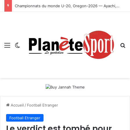
Championnats du monde U-20, Oregon-2026 — Ayachi, Dissa, Touahria et Ghezali en finale
Menu
Switch skin
R
Accueil
/
Football Etranger
Football Etranger
Le verdict est tombé pour