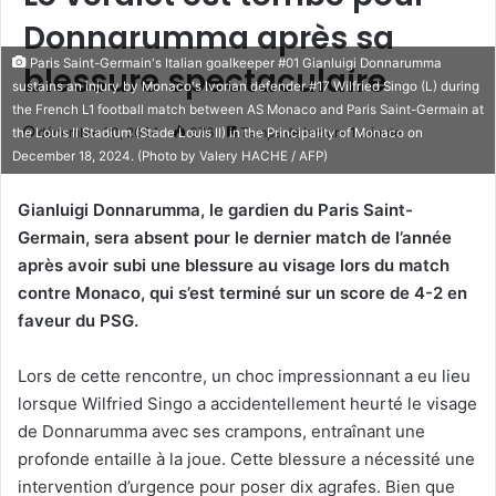
Donnarumma après sa
Paris Saint-Germain's Italian goalkeeper #01 Gianluigi Donnarumma
blessure spectaculaire
sustains an injury by Monaco's Ivorian defender #17 Wilfried Singo (L) during
the French L1 football match between AS Monaco and Paris Saint-Germain at
décembre 20, 2024
376
Temps de lecture 1 minute
the Louis II Stadium (Stade Louis II) in the Principality of Monaco on
December 18, 2024. (Photo by Valery HACHE / AFP)
Gianluigi Donnarumma, le gardien du Paris Saint-
Germain, sera absent pour le dernier match de l’année
après avoir subi une blessure au visage lors du match
contre Monaco, qui s’est terminé sur un score de 4-2 en
faveur du PSG.
Lors de cette rencontre, un choc impressionnant a eu lieu
lorsque Wilfried Singo a accidentellement heurté le visage
de Donnarumma avec ses crampons, entraînant une
profonde entaille à la joue. Cette blessure a nécessité une
intervention d’urgence pour poser dix agrafes. Bien que