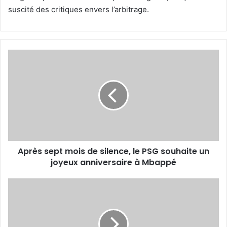
suscité des critiques envers l’arbitrage.
Après
sept
mois
de
silence,
le
PSG
souhaite
un
Après sept mois de silence, le PSG souhaite un
joyeux
anniversaire
joyeux anniversaire à Mbappé
à
Mbappé
Boumediene
Bouanani
(président
de
la