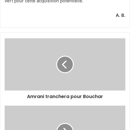
vert pour cette acquisition potentielle.
A. B.
Amrani
tranchera
pour
Bouchar
Amrani tranchera pour Bouchar
Slimani
opérationnel