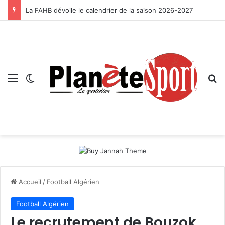
La FAHB dévoile le calendrier de la saison 2026-2027
Menu
Switch skin
R
Accueil
/
Football Algérien
Football Algérien
Le recrutement de Bouzok