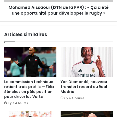
Ça
Mohamed Aïssaoui (DTN de la FAR) : « Ça a été
a
été
une opportunité pour développer le rugby »
une
opportunité
pour
Articles similaires
développer
le
rugby
»
La commission technique
Yan Diomandé, nouveau
retient trois profils — Félix
transfert record du Real
Sánchez en pôle position
Madrid
pour driver les Verts
il y a 4 heures
il y a 4 heures