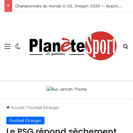
Championnats du monde U-20, Oregon-2026 — Ayachi, Dissa, Touahria et Ghezali en finale
Menu
Switch skin
R
Accueil
/
Football Etranger
Football Etranger
Le PSG répond sèchement