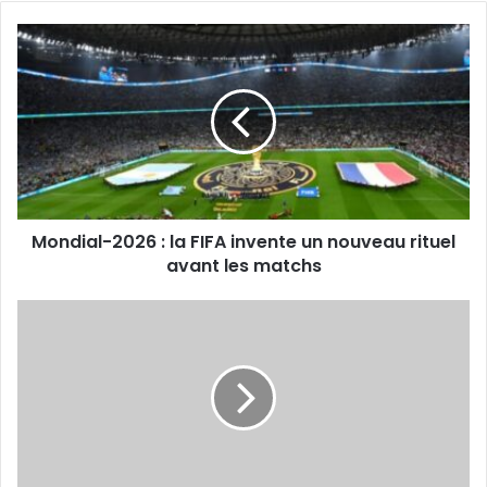
Mondial-
2026
:
la
FIFA
invente
un
nouveau
rituel
Mondial-2026 : la FIFA invente un nouveau rituel
avant
les
avant les matchs
matchs
Mohamed
Aïssaoui
(DTN
de
la
FAR)
:
«