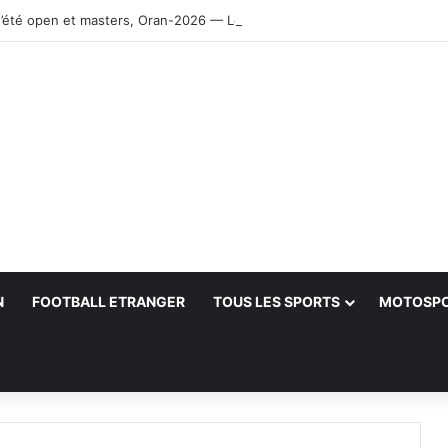
’été open et masters, Oran-2026 — Le CRB s’adjuge le titre
N
FOOTBALL ETRANGER
TOUS LES SPORTS
MOTOSP
her