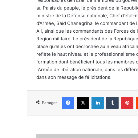
responsables de l’État, de membres du gouvern
au Palais du peuple, le président de la Républi
ministre de la Défense nationale, Chef d’état-m
d’Armée, Saïd Chanegriha, le commandant de la
Ali, ainsi que les commandants des Forces de 
Région militaire. Le président de la République 
place qu’elles ont décrochée au niveau africain
reflète le haut niveau et le professionnalisme de
formation dont bénéficient tous les membres de
l’Armée de libération nationale, dans les différ
dans son message de félicitations.
Facebook
X
Linkedin
Tumblr
Pi
Partager
Après