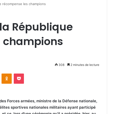
ue récompense les champions
 la République
s champions
308
2 minutes de lecture
VKontakte
Odnoklassniki
Pocket
des Forces armées, ministre de la Défense nationale,
ites sportives nationales militaires ayant participé
 et ce, lors d’une cérémonie qu’il a présidée, hier, au