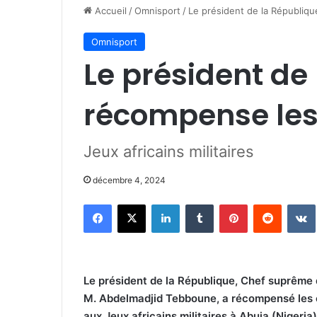
Accueil
/
Omnisport
/
Le président de la Républiq
Omnisport
Le président de
récompense le
Jeux africains militaires
décembre 4, 2024
Facebook
X
Linkedin
Tumblr
Pinterest
Reddit
Le président de la République, Chef suprême 
M. Abdelmadjid Tebboune, a récompensé les él
aux Jeux africains militaires à Abuja (Nigeria),