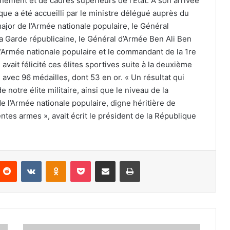
ement et de cadres supérieurs de l’État. À son arrivée
que a été accueilli par le ministre délégué auprès du
ajor de l’Armée nationale populaire, le Général
 Garde républicaine, le Général d’Armée Ben Ali Ben
l’Armée nationale populaire et le commandant de la 1re
avait félicité ces élites sportives suite à la deuxième
 avec 96 médailles, dont 53 en or. « Un résultat qui
 notre élite militaire, ainsi que le niveau de la
 l’Armée nationale populaire, digne héritière de
entes armes », avait écrit le président de la République
nterest
Reddit
VKontakte
Odnoklassniki
Pocket
Partager par email
Imprimer
05