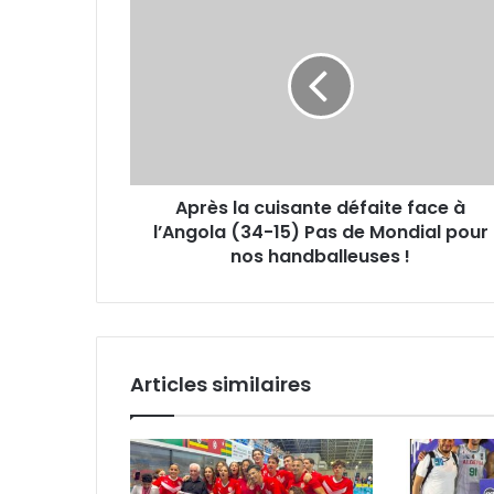
la
cuisante
défaite
face
à
l’Angola
(34-
15)
Après la cuisante défaite face à
Pas
de
l’Angola (34-15) Pas de Mondial pour
Mondial
nos handballeuses !
pour
nos
handballeuses !
Articles similaires