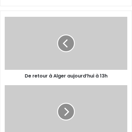
De
retour
à
Alger
aujourd’hui
à
13h
De retour à Alger aujourd’hui à 13h
Benchikha
:
«
Nous
n’allons
pas
nous
arrêter