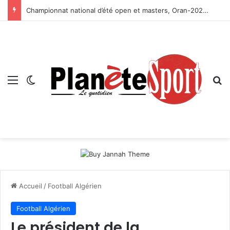
Championnat national d’été open et masters, Oran-2026 — Le CRB s’adjuge le titre
Menu
Switch skin
R
Accueil
/
Football Algérien
Football Algérien
Le président de la