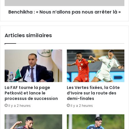
là
Benchikha : « Nous n’allons pas nous arrêter là »
»
Articles similaires
La FAF tourne la page
Les Vertes fixées, la Côte
Petković et lance le
d’Ivoire sur la route des
processus de succession
demi-finales
il y a 2 heures
il y a 2 heures