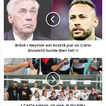
«
Neymar
est
écarté
par
un
Carlo
Ancelotti
Brésil « Neymar est écarté par un Carlo
lucide
Bien
Ancelotti lucide Bien fait !»
fait
!»
«
Cette
saison,
on
vise
le
doublé»
« Cette saison, on vise le doublé»