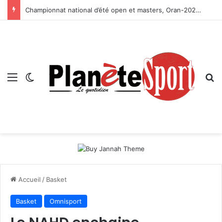
Championnat national d’été open et masters, Oran-2026 — Le CRB s’adjuge le titre
Menu
Switch skin
R
Accueil
/
Basket
Basket
Omnisport