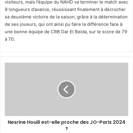
visiteurs, mais l’équipe du NAHD va terminer le match avec
9 longueurs d’avance, réussissant finalement à décrocher
sa deuxième victoire de la saison, grâce à la détermination
de ses joueurs, qui ont ainsi pu faire la différence face à
une bonne équipe de CRB Dar El Beida, sur le score de 79
à 70.
Nesrine
Houili
est-
elle
proche
des
JO-
Paris
2024
Nesrine Houili est-elle proche des JO-Paris 2024
?
?