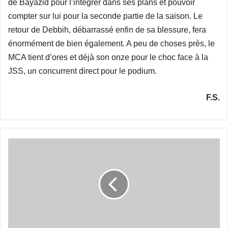
de Bayazid pour l’intégrer dans ses plans et pouvoir
compter sur lui pour la seconde partie de la saison. Le
retour de Debbih, débarrassé enfin de sa blessure, fera
énormément de bien également. A peu de choses près, le
MCA tient d’ores et déjà son onze pour le choc face à la
JSS, un concurrent direct pour le podium.
F.S.
Ferhani :
«Il
faut
atteindre
nos
objectifs»