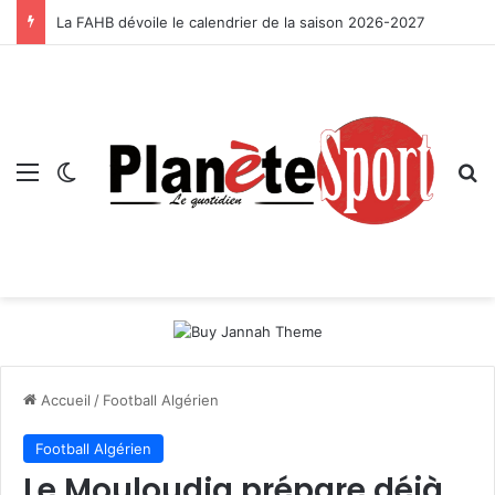
La FAHB dévoile le calendrier de la saison 2026-2027
Menu
Switch skin
R
Accueil
/
Football Algérien
Football Algérien
Le Mouloudia prépare déjà