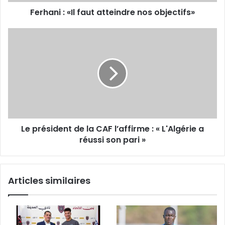
Ferhani : «Il faut atteindre nos objectifs»
Le
président
de
la
CAF
l’affirme
: « L'Algérie
a
réussi
Le président de la CAF l’affirme : « L'Algérie a
son
pari »
réussi son pari »
Articles similaires