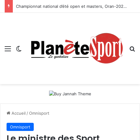
Championnat national d’été open et masters, Oran-2026 — Le CRB s’adjuge le titre
Menu
Switch skin
R
Accueil
/
Omnisport
Omnisport
Le ministre des Sport