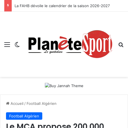
La FAHB dévoile le calendrier de la saison 2026-2027
Menu
Switch skin
R
Accueil
/
Football Algérien
Football Algérien
Le MCA propose 200 000