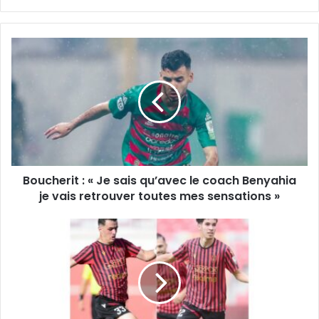
Boucherit
:
«
Je
sais
qu’avec
le
coach
Benyahia
Boucherit : « Je sais qu’avec le coach Benyahia
je
vais
je vais retrouver toutes mes sensations »
retrouver
toutes
Bayoud
mes
et
sensations
Bouhlala
»
seront
promus