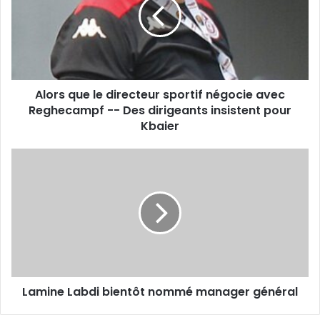
directeur
sportif
négocie
avec
Reghecampf
-
Alors que le directeur sportif négocie avec
-
Des
Reghecampf -- Des dirigeants insistent pour
dirigeants
Kbaier
insistent
pour
Lamine
Kbaier
Labdi
bientôt
nommé
manager
général
Lamine Labdi bientôt nommé manager général