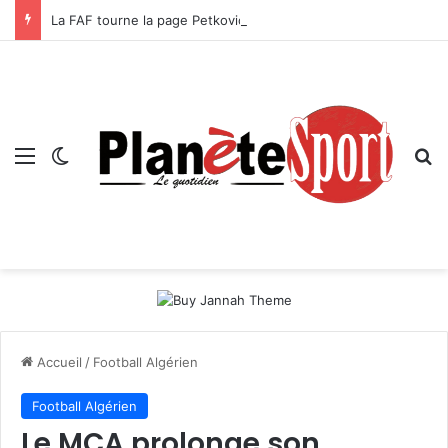
La FAF tourne la page Petković et lance le processus de succession
Menu
Switch skin
R
Accueil
/
Football Algérien
Football Algérien
Le MCA prolonge son