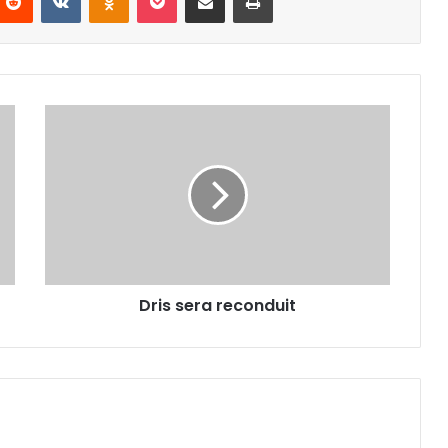
Dris
sera
reconduit
Dris sera reconduit