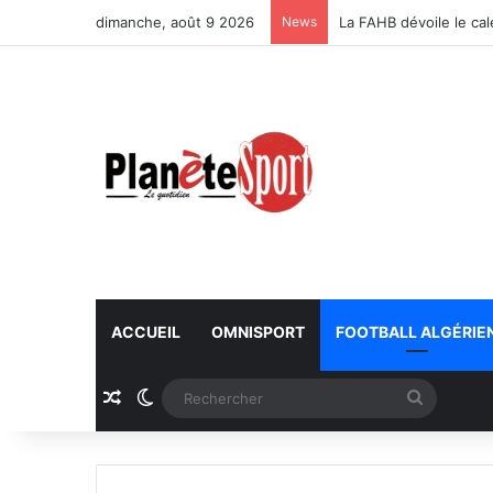
dimanche, août 9 2026
News
La FAHB dévoile le ca
ACCUEIL
OMNISPORT
FOOTBALL ALGÉRIE
Article Aléatoire
Switch skin
Recherc