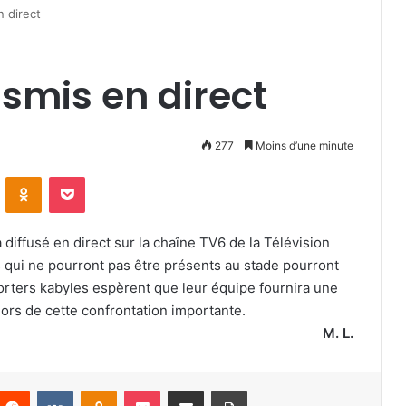
 direct
smis en direct
277
Moins d’une minute
VKontakte
Odnoklassniki
Pocket
diffusé en direct sur la chaîne TV6 de la Télévision
s qui ne pourront pas être présents au stade pourront
orters kabyles espèrent que leur équipe fournira une
 lors de cette confrontation importante.
M. L.
nterest
Reddit
VKontakte
Odnoklassniki
Pocket
Partager par email
Imprimer