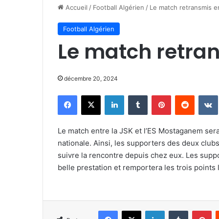
Accueil
/
Football Algérien
/
Le match retransmis en
Football Algérien
Le match retran
décembre 20, 2024
Facebook
X
Linkedin
Tumblr
Pinterest
Reddit
Le match entre la JSK et l’ES Mostaganem sera 
nationale. Ainsi, les supporters des deux club
suivre la rencontre depuis chez eux. Les supp
belle prestation et remportera les trois points
Facebook
X
Linkedin
Tumblr
Pi