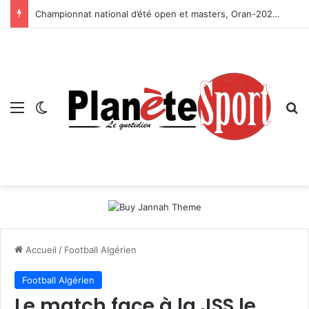
Championnat national d’été open et masters, Oran-2026 — Le CRB s’adjuge le titre
Menu
Switch skin
R
Accueil
/
Football Algérien
Football Algérien
Le match face à la JSS le