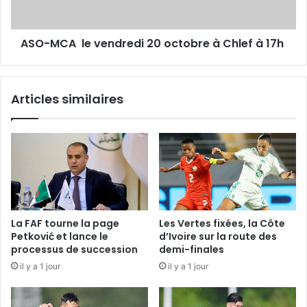
Chlef
à
ASO-MCA le vendredi 20 octobre à Chlef à 17h
17h
Articles similaires
La FAF tourne la page
Les Vertes fixées, la Côte
Petković et lance le
d’Ivoire sur la route des
processus de succession
demi-finales
il y a 1 jour
il y a 1 jour