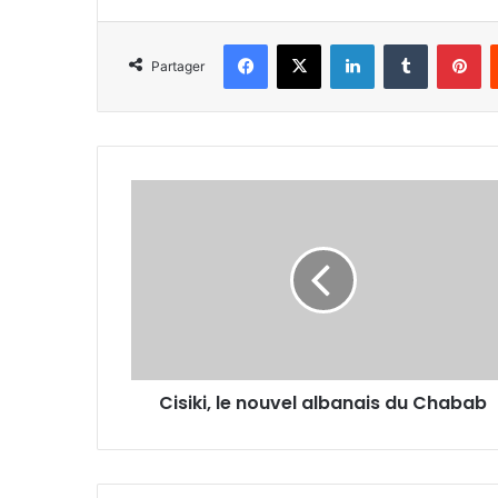
Facebook
X
Linkedin
Tumblr
Pi
Partager
Cisiki,
le
nouvel
albanais
du
Chabab
Cisiki, le nouvel albanais du Chabab