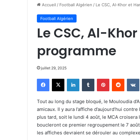
Accueil
/
Football Algérien
/
Le CSC, Al-Khor et H
Football Algérien
Le CSC, Al-Kho
programme
juillet 29, 2025
Facebook
X
Linkedin
Tumblr
Pinterest
Reddit
Tout au long du stage bloqué, le Mouloudia d’A
amicaux. Il y aura l’affiche d’aujourd’hui contr
plus tard, soit le lundi 4 août, le MCA croisera l
boucleront ce premier regroupement le 7 août
les affiches devraient se dérouler au complexe