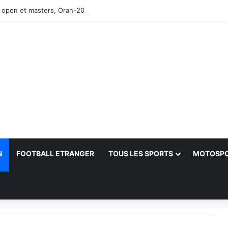
 open et masters, Oran-2026 — Le CRB s’adjuge le titre
N
FOOTBALL ETRANGER
TOUS LES SPORTS
MOTOSP
her