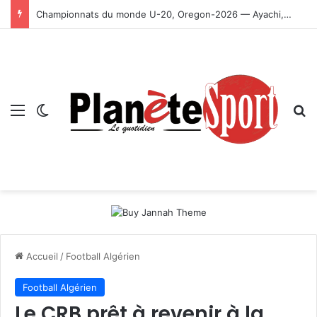
Championnats du monde U-20, Oregon-2026 — Ayachi, Dissa, Touahria et Ghezali en finale
Menu
Switch skin
R
Accueil
/
Football Algérien
Football Algérien
Le CRB prêt à revenir à la