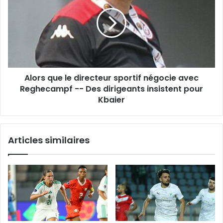
le
directeur
sportif
négocie
avec
Reghecampf
-
Alors que le directeur sportif négocie avec
-
Des
Reghecampf -- Des dirigeants insistent pour
dirigeants
Kbaier
insistent
pour
Kbaier
Articles similaires