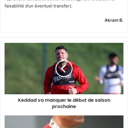
faisabilité d’un éventuel transfert.
Akram B.
Keddad
va
manquer
le
début
de
saison
prochaine
Keddad va manquer le début de saison
prochaine
Alors
que