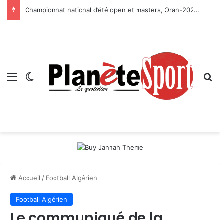
Championnat national d’été open et masters, Oran-2026 — Le CRB s’adjuge le titre
Menu
Switch skin
R
Accueil
/
Football Algérien
Football Algérien
Le communiqué de la