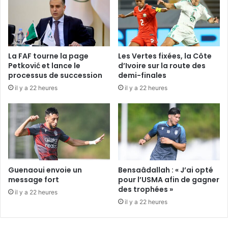
La FAF tourne la page
Les Vertes fixées, la Côte
Petković et lance le
d’Ivoire sur la route des
processus de succession
demi-finales
il y a 22 heures
il y a 22 heures
Guenaoui envoie un
Bensaâdallah : « J’ai opté
message fort
pour l’USMA afin de gagner
des trophées »
il y a 22 heures
il y a 22 heures