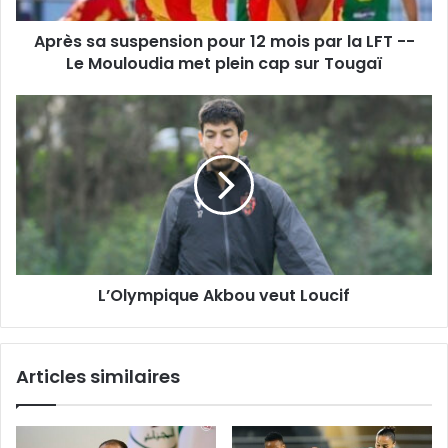
LFT
Après sa suspension pour 12 mois par la LFT --
-
-
Le Mouloudia met plein cap sur Tougaï
Le
Mouloudia
L’Olympique
met
Akbou
plein
veut
cap
Loucif
sur
Tougaï
L’Olympique Akbou veut Loucif
Articles similaires