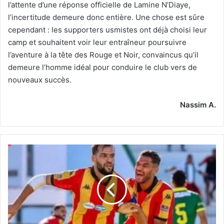
l’attente d’une réponse officielle de Lamine N’Diaye,
l’incertitude demeure donc entière. Une chose est sûre
cependant : les supporters usmistes ont déjà choisi leur
camp et souhaitent voir leur entraîneur poursuivre
l’aventure à la tête des Rouge et Noir, convaincus qu’il
demeure l’homme idéal pour conduire le club vers de
nouveaux succès.
Nassim A.
Après
sa
suspension
pour
12
mois
par
la