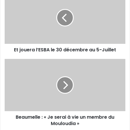
jouera
l’ESBA
le
30
décembre
au
5-
Juillet
Et jouera l’ESBA le 30 décembre au 5-Juillet
Beaumelle :
«
Je
serai
à
vie
un
membre
du
Beaumelle : « Je serai à vie un membre du
Mouloudia
»
Mouloudia »