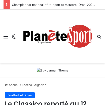
Championnat national d’été open et masters, Oran-2026 — Le CRB s’adjuge le titre
Menu
Switch skin
R
Accueil
/
Football Algérien
Football Algérien
Le Classico reporté au 12