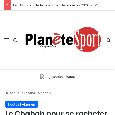
La FAHB dévoile le calendrier de la saison 2026-2027
Menu
Switch skin
R
Accueil
/
Football Algérien
Football Algérien
Le Chabab pour se racheter,