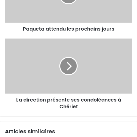
Paqueta attendu les prochains jours
La
direction
présente
ses
condoléances
à
Chériet
La direction présente ses condoléances à
Chériet
Articles similaires