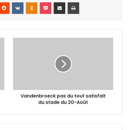
nterest
Reddit
VKontakte
Odnoklassniki
Pocket
Partager par email
Imprimer
Vandenbroeck
pas
du
tout
satisfait
du
stade
du
20-
Vandenbroeck pas du tout satisfait
Août
du stade du 20-Août