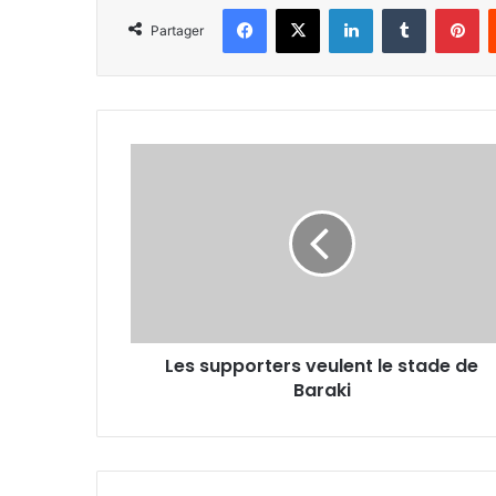
Facebook
X
Linkedin
Tumblr
Pi
Partager
Les
supporters
veulent
le
stade
de
Baraki
Les supporters veulent le stade de
Baraki