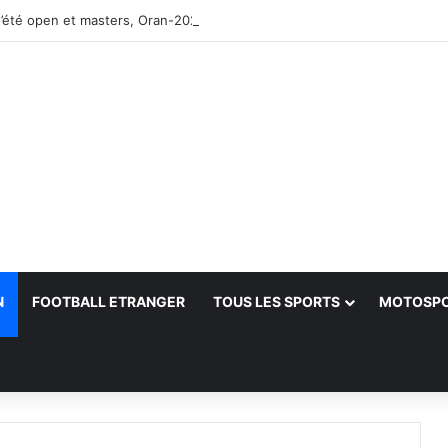
’été open et masters, Oran-2026 — Le CRB s’adjuge le titre
N
FOOTBALL ETRANGER
TOUS LES SPORTS
MOTOSP
her