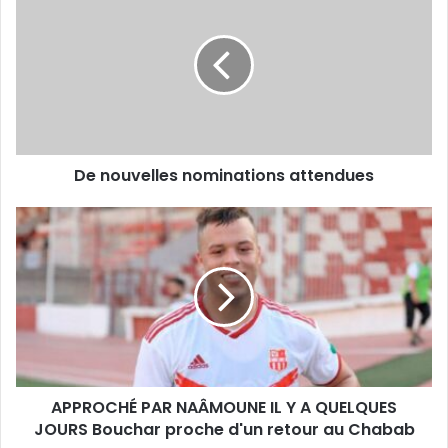
nouvelles
nominations
attendues
De nouvelles nominations attendues
APPROCHÉ
PAR
NAÂMOUNE
IL
Y
A
QUELQUES
JOURS
Bouchar
APPROCHÉ PAR NAÂMOUNE IL Y A QUELQUES
proche
d'un
JOURS Bouchar proche d'un retour au Chabab
retour