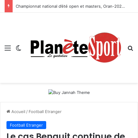
Championnat national d’été open et masters, Oran-2026 — Le CRB s’adjuge le titre
Menu
Switch skin
R
Accueil
/
Football Etranger
Football Etranger
Le cas Benguit continue de