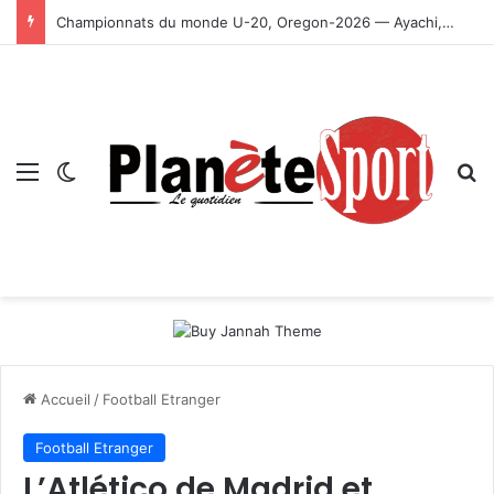
Championnats du monde U-20, Oregon-2026 — Ayachi, Dissa, Touahria et Ghezali en finale
Menu
Switch skin
R
Accueil
/
Football Etranger
Football Etranger
L’Atlético de Madrid et