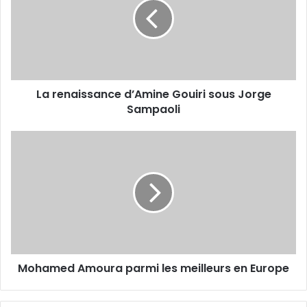
Gouiri
sous
Jorge
Sampaoli
La renaissance d’Amine Gouiri sous Jorge
Sampaoli
Mohamed
Amoura
parmi
les
meilleurs
en
Europe
Mohamed Amoura parmi les meilleurs en Europe