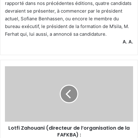
rapporté dans nos précédentes éditions, quatre candidats
devraient se présenter, à commencer par le président
actuel, Sofiane Benhassen, ou encore le membre du
bureau exécutif, le président de la formation de M’sila, M.
Ferhat qui, lui aussi, a annoncé sa candidature.
A. A.
Lotfi
Zahouani
(directeur
de
l’organisation
de
la
FAFKBA) :
Lotfi Zahouani (directeur de l’organisation de la
FAFKBA) :