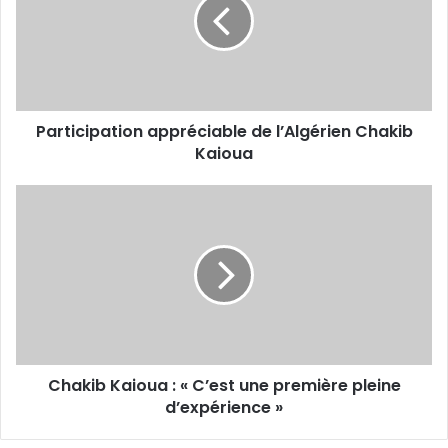
l’Algérien
Chakib
Kaioua
Participation appréciable de l’Algérien Chakib
Kaioua
Chakib
Kaioua :
« C’est
une
première
pleine
d’expérience
»
Chakib Kaioua : « C’est une première pleine
d’expérience »